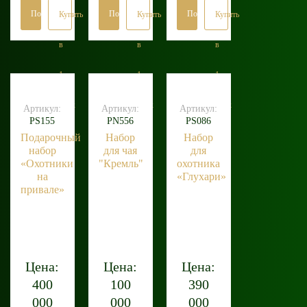
Подробнее
Подробнее
Подробнее
Купить
Купить
Купить
в
в
в
1
1
1
клик
клик
клик
Артикул:
Артикул:
Артикул:
PS155
PN556
PS086
Подарочный
Набор
Набор
набор
для чая
для
«Охотники
"Кремль"
охотника
на
«Глухари»
привале»
Цена:
Цена:
Цена:
400
100
390
000
000
000