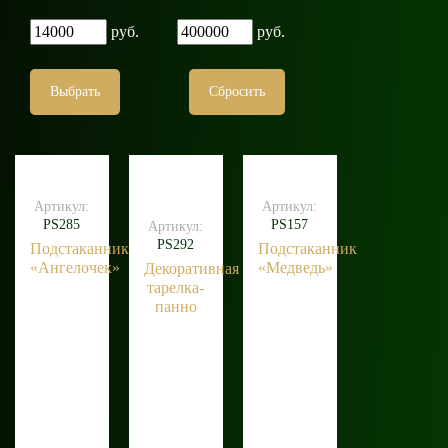
руб.
руб.
Выбрать
Сбросить
Артикул:
Артикул:
PS285
PS157
Артикул:
PS292
Подстаканник
Подстаканник
«Ангелочек»
«Медведь»
Декоративная
тарелка-
панно