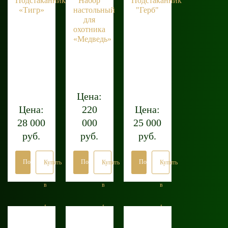
Подстаканник
Набор
Подстаканник
«Тигр»
настольный
"Герб"
для
охотника
«Медведь»
Цена:
Цена:
220
Цена:
28 000
000
25 000
руб.
руб.
руб.
Подробнее
Подробнее
Подробнее
Купить
Купить
Купить
в
в
в
1
1
1