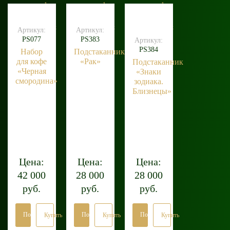
1
1
1
клик
клик
клик
Артикул:
Артикул:
PS077
PS383
Артикул:
PS384
Набор
Подстаканник
для кофе
«Рак»
Подстаканник
«Черная
«Знаки
смородина»
зодиака.
Близнецы»
Цена:
Цена:
Цена:
42 000
28 000
28 000
руб.
руб.
руб.
Подробнее
Подробнее
Подробнее
Купить
Купить
Купить