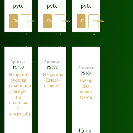
руб.
руб.
руб.
Подробнее
Подробнее
Подробнее
Купить
Купить
Купить
в
в
в
1
1
1
клик
клик
клик
Артикул:
Артикул:
PS450
PS399
Артикул:
PS184
Икорница
Икорница
русалка
«Емеля»
Набор
(Икорница
на яшме
для
для иры
водки
на
«Охота»
подставке
с
ложкчкой)
Цена: