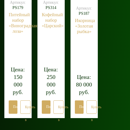
клик
клик
клик
Артикул:
Артикул:
PS179
PS314
Артикул:
PS187
Питейный
Кофейный
набор
набор
Икорница
«Виноградная
«Царский»
«Золотая
лоза»
рыбка»
Цена:
Цена:
150
250
Цена:
000
000
80 000
руб.
руб.
руб.
Подробнее
Подробнее
Подробнее
Купить
Купить
Купить
в
в
в