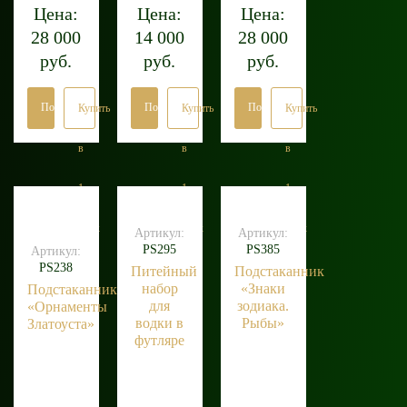
Цена:
Цена:
Цена:
28 000
14 000
28 000
руб.
руб.
руб.
Подробнее
Подробнее
Подробнее
Купить
Купить
Купить
в
в
в
1
1
1
клик
клик
клик
Артикул:
Артикул:
PS295
PS385
Артикул:
PS238
Питейный
Подстаканник
набор
«Знаки
Подстаканник
для
зодиака.
«Орнаменты
водки в
Рыбы»
Златоуста»
футляре