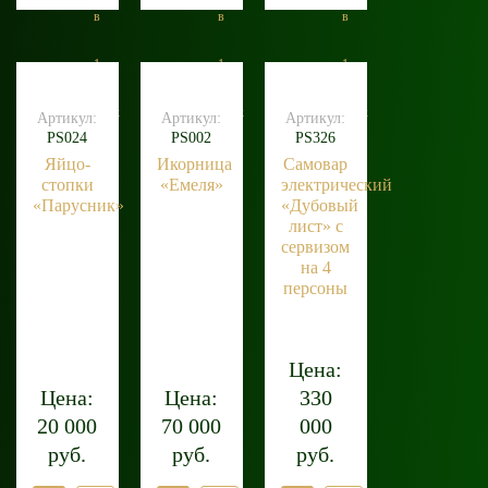
в
в
в
1
1
1
клик
клик
клик
Артикул:
Артикул:
Артикул:
PS024
PS002
PS326
Яйцо-
Икорница
Самовар
стопки
«Емеля»
электрический
«Парусник»
«Дубовый
лист» с
сервизом
на 4
персоны
Цена:
Цена:
Цена:
330
20 000
70 000
000
руб.
руб.
руб.