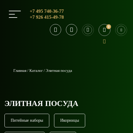
+7 495 740-36-77
+7 926 415-49-78
0
0
Главная
Каталог
Элитная посуда
ЭЛИТНАЯ ПОСУДА
Питейные наборы
Икорницы