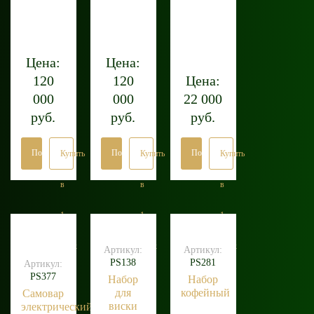
Цена:
Цена:
120
120
Цена:
000
000
22 000
руб.
руб.
руб.
Подробнее
Подробнее
Подробнее
Купить
Купить
Купить
в
в
в
1
1
1
клик
клик
клик
Артикул:
Артикул:
PS138
PS281
Артикул:
PS377
Набор
Набор
для
кофейный
Самовар
виски
электрический