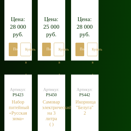
Цена:
Цена:
Цена:
28 000
25 000
28 000
руб.
руб.
руб.
Подробнее
Подробнее
Подробнее
Купить
Купить
Купить
в
в
в
1
1
1
клик
клик
клик
Артикул:
Артикул:
Артикул:
PS423
PS450
PS442
Набор
Самовар
Икорница
питейный
электрический
"Белуга"
«Русская
на 3
2
зима»
литра
( )