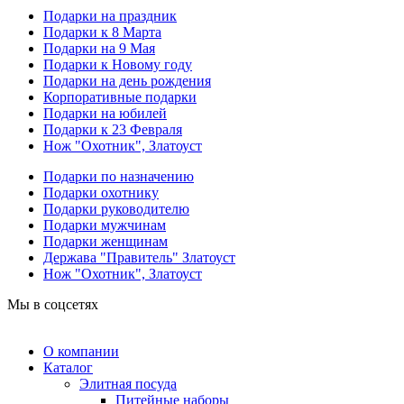
Подарки на праздник
Подарки к 8 Марта
Подарки на 9 Мая
Подарки к Новому году
Подарки на день рождения
Корпоративные подарки
Подарки на юбилей
Подарки к 23 Февраля
Нож "Охотник", Златоуст
Подарки по назначению
Подарки охотнику
Подарки руководителю
Подарки мужчинам
Подарки женщинам
Держава "Правитель" Златоуст
Нож "Охотник", Златоуст
Мы в соцсетях
О компании
Каталог
Элитная посуда
Питейные наборы