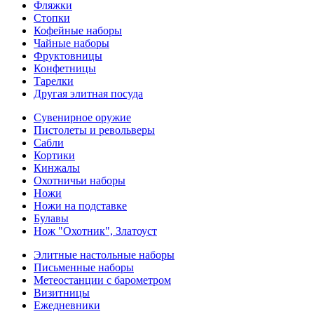
Фляжки
Стопки
Кофейные наборы
Чайные наборы
Фруктовницы
Конфетницы
Тарелки
Другая элитная посуда
Сувенирное оружие
Пистолеты и револьверы
Сабли
Кортики
Кинжалы
Охотничьи наборы
Ножи
Ножи на подставке
Булавы
Нож "Охотник", Златоуст
Элитные настольные наборы
Письменные наборы
Метеостанции с барометром
Визитницы
Ежедневники