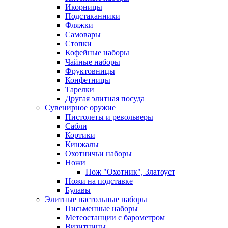
Икорницы
Подстаканники
Фляжки
Самовары
Стопки
Кофейные наборы
Чайные наборы
Фруктовницы
Конфетницы
Тарелки
Другая элитная посуда
Сувенирное оружие
Пистолеты и револьверы
Сабли
Кортики
Кинжалы
Охотничьи наборы
Ножи
Нож "Охотник", Златоуст
Ножи на подставке
Булавы
Элитные настольные наборы
Письменные наборы
Метеостанции с барометром
Визитницы