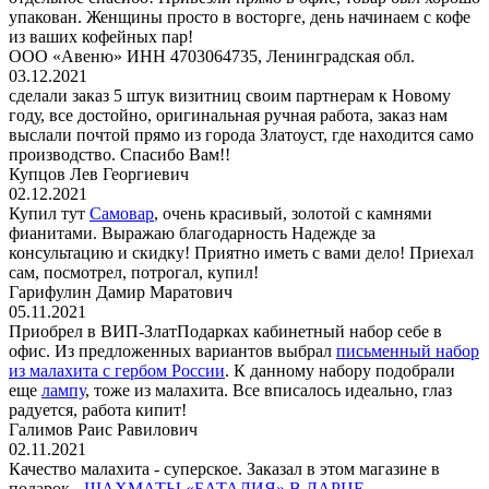
упакован. Женщины просто в восторге, день начинаем с кофе
из ваших кофейных пар!
ООО «Авеню» ИНН 4703064735, Ленинградская обл.
03.12.2021
сделали заказ 5 штук визитниц своим партнерам к Новому
году, все достойно, оригинальная ручная работа, заказ нам
выслали почтой прямо из города Златоуст, где находится само
производство. Спасибо Вам!!
Купцов Лев Георгиевич
02.12.2021
Купил тут
Самовар
, очень красивый, золотой с камнями
фианитами. Выражаю благодарность Надежде за
консультацию и скидку! Приятно иметь с вами дело! Приехал
сам, посмотрел, потрогал, купил!
Гарифулин Дамир Маратович
05.11.2021
Приобрел в ВИП-ЗлатПодарках кабинетный набор себе в
офис. Из предложенных вариантов выбрал
письменный набор
из малахита с гербом России
. К данному набору подобрали
еще
лампу
, тоже из малахита. Все вписалось идеально, глаз
радуется, работа кипит!
Галимов Раис Равилович
02.11.2021
Качество малахита - суперское. Заказал в этом магазине в
подарок -
ШАХМАТЫ «БАТАЛИЯ» В ЛАРЦЕ
,