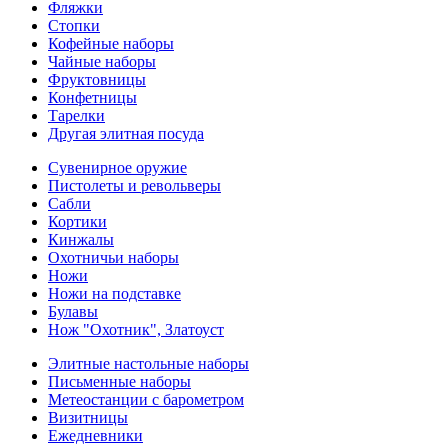
Фляжки
Стопки
Кофейные наборы
Чайные наборы
Фруктовницы
Конфетницы
Тарелки
Другая элитная посуда
Сувенирное оружие
Пистолеты и револьверы
Сабли
Кортики
Кинжалы
Охотничьи наборы
Ножи
Ножи на подставке
Булавы
Нож "Охотник", Златоуст
Элитные настольные наборы
Письменные наборы
Метеостанции с барометром
Визитницы
Ежедневники