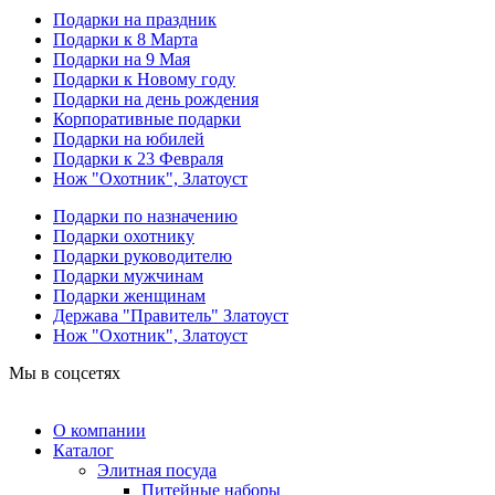
Подарки на праздник
Подарки к 8 Марта
Подарки на 9 Мая
Подарки к Новому году
Подарки на день рождения
Корпоративные подарки
Подарки на юбилей
Подарки к 23 Февраля
Нож "Охотник", Златоуст
Подарки по назначению
Подарки охотнику
Подарки руководителю
Подарки мужчинам
Подарки женщинам
Держава "Правитель" Златоуст
Нож "Охотник", Златоуст
Мы в соцсетях
О компании
Каталог
Элитная посуда
Питейные наборы