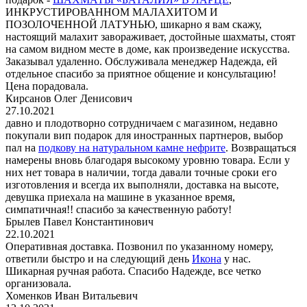
ИНКРУСТИРОВАННОМ МАЛАХИТОМ И
ПОЗОЛОЧЕННОЙ ЛАТУНЬЮ, шикарно я вам скажу,
настоящий малахит завораживает, достойные шахматы, стоят
на самом видном месте в доме, как произведение искусства.
Заказывал удаленно. Обслуживала менеджер Надежда, ей
отдельное спасибо за приятное общение и консультацию!
Цена порадовала.
Кирсанов Олег Денисович
27.10.2021
давно и плодотворно сотрудничаем с магазином, недавно
покупали вип подарок для иностранных партнеров, выбор
пал на
подкову на натуральном камне нефрите
. Возвращаться
намерены вновь благодаря высокому уровню товара. Если у
них нет товара в наличии, тогда давали точные сроки его
изготовления и всегда их выполняли, доставка на высоте,
девушка приехала на машине в указанное время,
симпатичная!! спасибо за качественную работу!
Брылев Павел Константинович
22.10.2021
Оперативная доставка. Позвонил по указанному номеру,
ответили быстро и на следующий день
Икона
у нас.
Шикарная ручная работа. Спасибо Надежде, все четко
организовала.
Хоменков Иван Витальевич