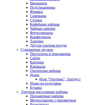
Икорницы
Подстаканники
Фляжки
Самовары
Стопки
Кофейные наборы
Чайные наборы
Фруктовницы
Конфетницы
Тарелки
Другая элитная посуда
Сувенирное оружие
Пистолеты и револьверы
Сабли
Кортики
Кинжалы
Охотничьи наборы
Ножи
Нож "Охотник", Златоуст
Ножи на подставке
Булавы
Элитные настольные наборы
Письменные наборы
Метеостанции с барометром
Визитницы