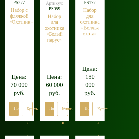
PS277
PS177
Артикул:
PS059
Набор с
Набор
фляжкой
для
Набор
«Охотник»
охотника
для
«Волчья
охотника
охота»
«Белый
парус»
Цена:
Цена:
Цена:
180
70 000
60 000
000
руб.
руб.
руб.
Подробнее
Подробнее
Подробнее
Купить
Купить
Купить
в
в
в
1
1
1