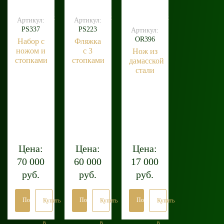
клик
клик
клик
Артикул:
Артикул:
PS337
PS223
Артикул:
OR396
Набор с
Фляжка
ножом и
с 3
Нож из
стопками
стопками
дамасской
стали
Цена:
Цена:
Цена:
70 000
60 000
17 000
руб.
руб.
руб.
Подробнее
Подробнее
Подробнее
Купить
Купить
Купить
в
в
в