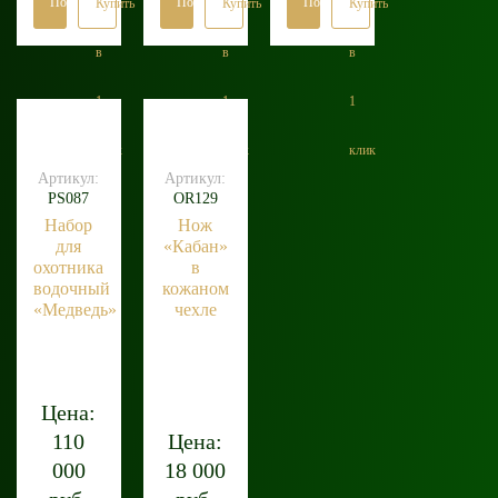
Подробнее
Подробнее
Подробнее
Купить
Купить
Купить
в
в
в
1
1
1
клик
клик
клик
Артикул:
Артикул:
PS087
OR129
Набор
Нож
для
«Кабан»
охотника
в
водочный
кожаном
«Медведь»
чехле
Цена:
110
Цена:
000
18 000