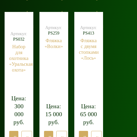
1
1
1
клик
клик
клик
Артикул:
Артикул:
PS259
PS413
Артикул:
PS032
Фляжка
Фляжка
«Волки»
с двумя
Набор
стопками
для
«Лось»
охотника
«Уральская
охота»
Цена:
300
Цена:
Цена:
000
15 000
65 000
руб.
руб.
руб.