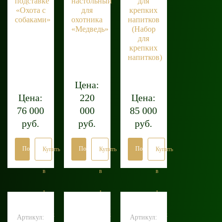
подставке
настольный
для
«Охота с
для
крепких
собаками»
охотника
напитков
«Медведь»
(Набор
для
крепких
напитков)
Цена:
Цена:
220
Цена:
76 000
000
85 000
руб.
руб.
руб.
Подробнее
Подробнее
Подробнее
Купить
Купить
Купить
в
в
в
1
1
1
клик
клик
клик
Артикул:
Артикул: