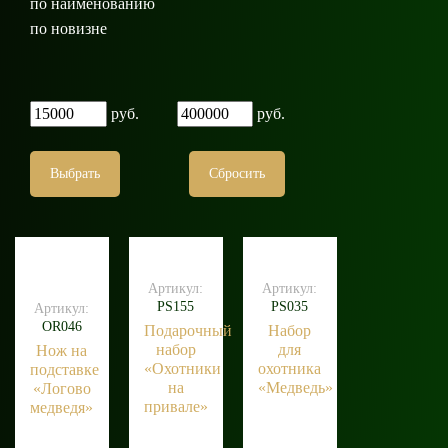
по наименованию
по новизне
руб.
руб.
Выбрать
Сбросить
Артикул:
Артикул:
PS155
PS035
Артикул:
OR046
Подарочный
Набор
набор
для
Нож на
«Охотники
охотника
подставке
на
«Медведь»
«Логово
привале»
медведя»