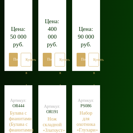
Цена:
Цена:
400
Цена:
50 000
000
90 000
руб.
руб.
руб.
Подробнее
Подробнее
Подробнее
Купить
Купить
Купить
в
в
в
1
1
1
клик
клик
клик
Артикул:
Артикул:
OR444
PS086
Артикул:
OR191
Булава с
Набор
фианитами
для
Нож
(Булава с
охотника
складной
фианитами)
«Глухари»
«Златоуст»