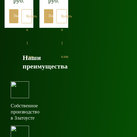
руб.
руб.
Подробнее
Подробнее
Купить
Купить
в
в
1
1
Наши
клик
клик
преимущества
Собственное
производство
в Златоусте