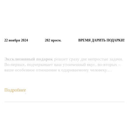
22 ноября
2024
282
просм.
ВРЕМЯ ДАРИТЬ ПОДАРКИ!
Скоро Новый 2025 год!!
Эксклюзивный подарок
решает сразу две непростые задачи.
Во-первых, подчеркивает ваш утонченный вкус, во-вторых –
ваше особенное отношение к одариваемому человеку.…
Подробнее