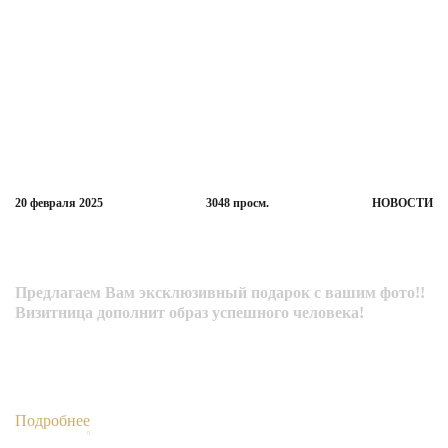
20 февраля
2025
3048
просм.
НОВОСТИ
Время элитных подарков ручной работы
пришло!!
Предлагаем Вам эксклюзивный подарок с вашим фото!!
Визитница дополнит образ успешного человека!
Подробнее