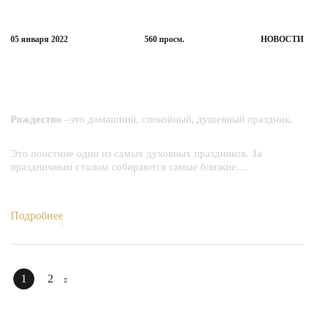
05 января
2022
560
просм.
НОВОСТИ
С праздником! С Рождеством Христовым!
Рождество
–это домашний, спокойный, душевный праздник.
Это поистине один из самых духовных праздников. За
праздничным столом собираются самые близкие…
Подробнее
1
2