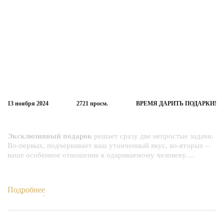
13 ноября
2024
2721
просм.
ВРЕМЯ ДАРИТЬ ПОДАРКИ!
Скоро Скоро Новый 2025 год!!
Эксклюзивный подарок
решает сразу две непростые задачи.
Во-первых, подчеркивает ваш утонченный вкус, во-вторых –
ваше особенное отношение к одариваемому человеку.…
Подробнее