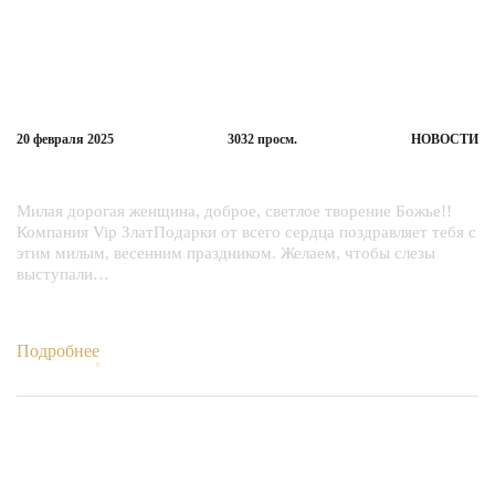
20 февраля
2025
3032
просм.
НОВОСТИ
Поздравляем милых женщин с 8 марта!
Милая дорогая женщина, доброе, светлое творение Божье!!
Компания Vip ЗлатПодарки от всего сердца поздравляет тебя с
этим милым, весенним праздником. Желаем, чтобы слезы
выступали…
Подробнее