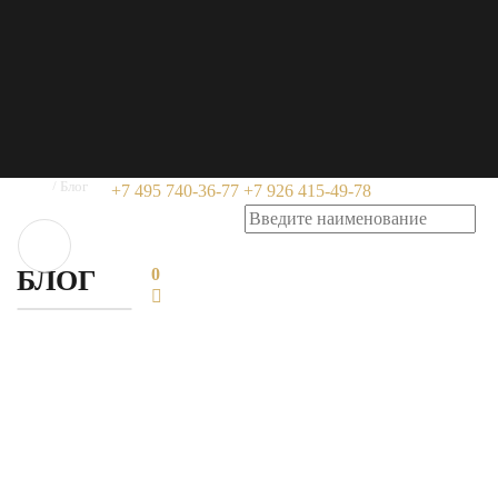
Главная
Блог
+7 495 740-36-77
+7 926 415-49-78
0
БЛОГ
0
+7 495 740-36-77
+7 926 415-49-78
Все
Новости
Заказать звонок