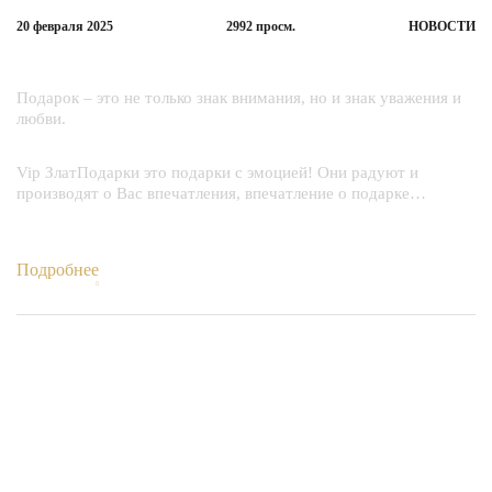
20 февраля
2025
2992
просм.
НОВОСТИ
«Vip ЗлатПодарки» - это подарок с эмоцией!
Подарок – это не только знак внимания, но и знак уважения и
любви.
Vip ЗлатПодарки это подарки с эмоцией! Они радуют и
производят о Вас впечатления, впечатление о подарке…
Подробнее