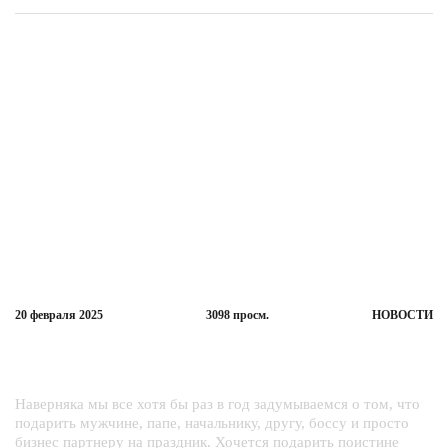
20 февраля
2025
3098
просм.
НОВОСТИ
23 февраля!! Праздник для настоящего
мужчины!
Наверняка мы все хотя бы раз в год задумываемся о том, что
подарить мужчине, папе, начальнику, другу, боссу и просто
бизнес партнеру на праздник. Хочется подарить поистине