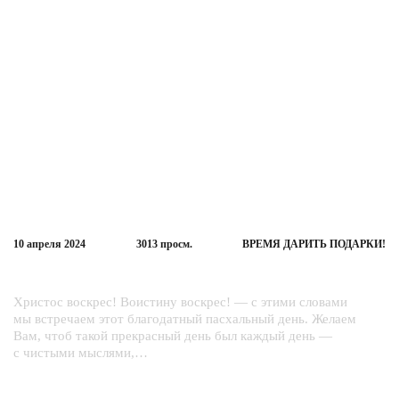
10 апреля
2024
3013
просм.
ВРЕМЯ ДАРИТЬ ПОДАРКИ!
С Пасхой Вас!
Христос воскрес! Воистину воскрес! — с этими словами
мы встречаем этот благодатный пасхальный день. Желаем
Вам, чтоб такой прекрасный день был каждый день —
с чистыми мыслями,…