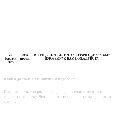
20
2945
ВЫ ЕЩЕ НЕ ЗНАЕТЕ ЧТО ПОДАРИТЬ ДОРОГОМУ
февраля
просм.
ЧЕЛОВЕКУ? К НАМ ПОЖАЛУЙСТА!!
2025
Каким должен быть элитный подарок?
Каким должен быть элитный подарок?
Подарок – это, в первую очередь, проявление внимания и
теплоты к человеку. Делая приятные сюрпризы к праздникам и
даже…