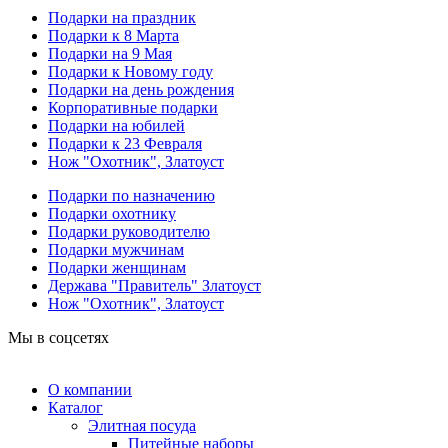
Подарки на праздник
Подарки к 8 Марта
Подарки на 9 Мая
Подарки к Новому году
Подарки на день рождения
Корпоративные подарки
Подарки на юбилей
Подарки к 23 Февраля
Нож "Охотник", Златоуст
Подарки по назначению
Подарки охотнику
Подарки руководителю
Подарки мужчинам
Подарки женщинам
Держава "Правитель" Златоуст
Нож "Охотник", Златоуст
Мы в соцсетях
О компании
Каталог
Элитная посуда
Питейные наборы