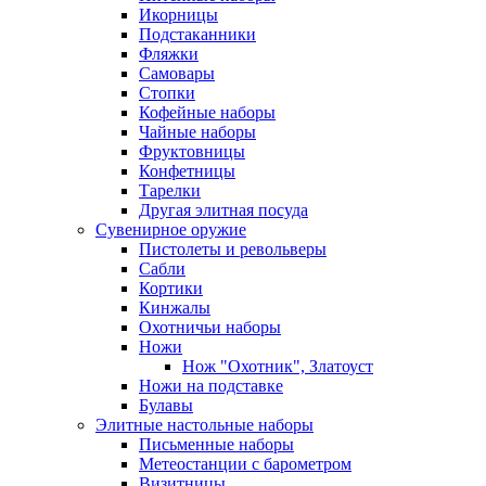
Икорницы
Подстаканники
Фляжки
Самовары
Стопки
Кофейные наборы
Чайные наборы
Фруктовницы
Конфетницы
Тарелки
Другая элитная посуда
Сувенирное оружие
Пистолеты и револьверы
Сабли
Кортики
Кинжалы
Охотничьи наборы
Ножи
Нож "Охотник", Златоуст
Ножи на подставке
Булавы
Элитные настольные наборы
Письменные наборы
Метеостанции с барометром
Визитницы