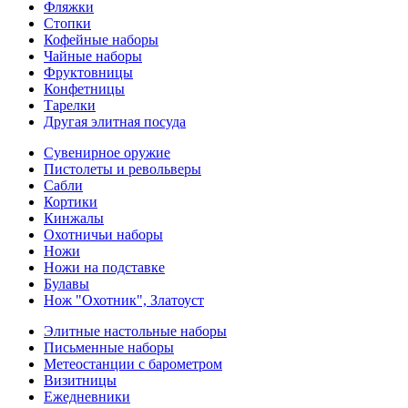
Фляжки
Стопки
Кофейные наборы
Чайные наборы
Фруктовницы
Конфетницы
Тарелки
Другая элитная посуда
Сувенирное оружие
Пистолеты и револьверы
Сабли
Кортики
Кинжалы
Охотничьи наборы
Ножи
Ножи на подставке
Булавы
Нож "Охотник", Златоуст
Элитные настольные наборы
Письменные наборы
Метеостанции с барометром
Визитницы
Ежедневники