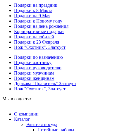
Подарки на праздник
Подарки к 8 Марта
Подарки на 9 Мая
Подарки к Новому году
Подарки на день рождения
Корпоративные подарки
Подарки на юбилей
Подарки к 23 Февраля
Нож "Охотник", Златоуст
Подарки по назначению
Подарки охотнику
Подарки руководителю
Подарки мужчинам
Подарки женщинам
Держава "Правитель" Златоуст
Нож "Охотник", Златоуст
Мы в соцсетях
О компании
Каталог
Элитная посуда
Питейные наборы