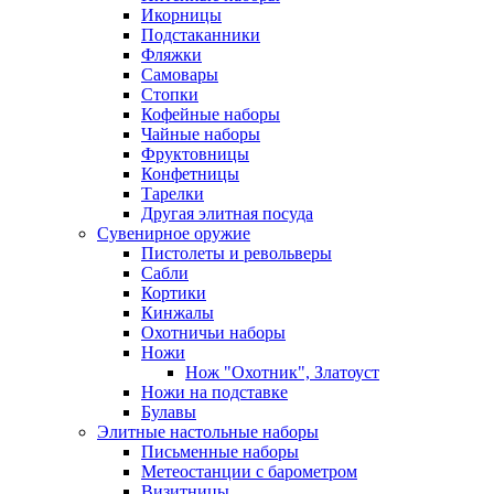
Икорницы
Подстаканники
Фляжки
Самовары
Стопки
Кофейные наборы
Чайные наборы
Фруктовницы
Конфетницы
Тарелки
Другая элитная посуда
Сувенирное оружие
Пистолеты и револьверы
Сабли
Кортики
Кинжалы
Охотничьи наборы
Ножи
Нож "Охотник", Златоуст
Ножи на подставке
Булавы
Элитные настольные наборы
Письменные наборы
Метеостанции с барометром
Визитницы