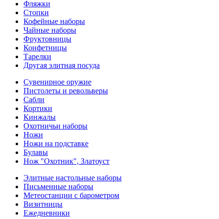
Фляжки
Стопки
Кофейные наборы
Чайные наборы
Фруктовницы
Конфетницы
Тарелки
Другая элитная посуда
Сувенирное оружие
Пистолеты и револьверы
Сабли
Кортики
Кинжалы
Охотничьи наборы
Ножи
Ножи на подставке
Булавы
Нож "Охотник", Златоуст
Элитные настольные наборы
Письменные наборы
Метеостанции с барометром
Визитницы
Ежедневники