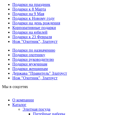
Подарки на праздник
Подарки к 8 Марта
Подарки на 9 Мая
Подарки к Новому году
Подарки на день рождения
Корпоративные подарки
Подарки на юбилей
Подарки к 23 Февраля
Нож "Охотник", Златоуст
Подарки по назначению
Подарки охотнику
Подарки руководителю
Подарки мужчинам
Подарки женщинам
Держава "Правитель" Златоуст
Нож "Охотник", Златоуст
Мы в соцсетях
О компании
Каталог
Элитная посуда
Питейные наборы