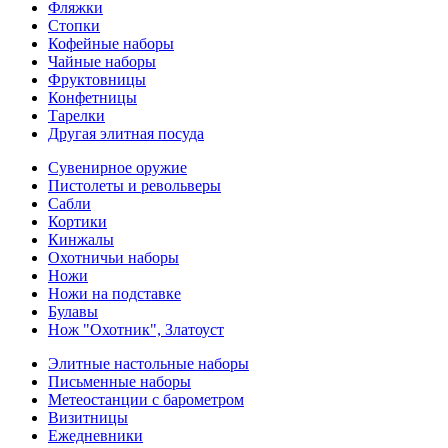
Фляжки
Стопки
Кофейные наборы
Чайные наборы
Фруктовницы
Конфетницы
Тарелки
Другая элитная посуда
Сувенирное оружие
Пистолеты и револьверы
Сабли
Кортики
Кинжалы
Охотничьи наборы
Ножи
Ножи на подставке
Булавы
Нож "Охотник", Златоуст
Элитные настольные наборы
Письменные наборы
Метеостанции с барометром
Визитницы
Ежедневники