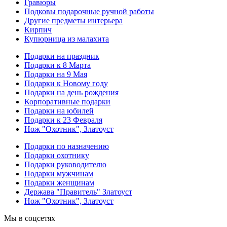
Гравюры
Подковы подарочные ручной работы
Другие предметы интерьера
Кирпич
Купюрница из малахита
Подарки на праздник
Подарки к 8 Марта
Подарки на 9 Мая
Подарки к Новому году
Подарки на день рождения
Корпоративные подарки
Подарки на юбилей
Подарки к 23 Февраля
Нож "Охотник", Златоуст
Подарки по назначению
Подарки охотнику
Подарки руководителю
Подарки мужчинам
Подарки женщинам
Держава "Правитель" Златоуст
Нож "Охотник", Златоуст
Мы в соцсетях