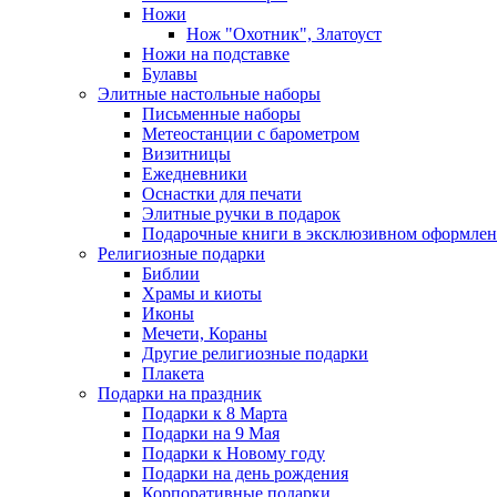
Ножи
Нож "Охотник", Златоуст
Ножи на подставке
Булавы
Элитные настольные наборы
Письменные наборы
Метеостанции с барометром
Визитницы
Ежедневники
Оснастки для печати
Элитные ручки в подарок
Подарочные книги в эксклюзивном оформле
Религиозные подарки
Библии
Храмы и киоты
Иконы
Мечети, Кораны
Другие религиозные подарки
Плакета
Подарки на праздник
Подарки к 8 Марта
Подарки на 9 Мая
Подарки к Новому году
Подарки на день рождения
Корпоративные подарки