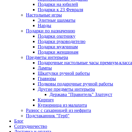
Подарки на юбилей
Подарки к 23 Февраля
Настольные игры
Элитные шахматы
Нарды
Подарки по назначению
Подарки охотнику
Подарки руководителю
Подарки мужчинам
Подарки женщинам
Предметы интерьера
Подарочные настольные часы премиум-класс
Лампы
Шкатулки ручной работы
Гравюры
Подковы подарочные ручной работы
Другие предметы интерьера
Держава "Правитель" Златоуст
Кирпич
Купюрница из малахита
Разнос с сахарницей из нефрита
Подстаканник "Герб"
Блог
Сотрудничество
Доставка и оплата