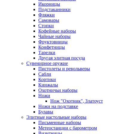
Икорницы
Подстаканники
Фляжки
Самовары
Стопки
Кофейные наборы
Чайные наборы
Фруктовницы
Конфетницы
Тарелки
Другая элитная посуда
Сувенирное оружие
Пистолеты и револьверы
Сабли
Кортики
Кинжалы
Охотничьи наборы
Ножи
Нож "Охотник", Златоуст
Ножи на подставке
Булавы
Элитные настольные наборы
Письменные наборы
Метеостанции с барометром
Визитницы