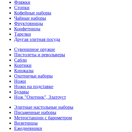
Фляжки
Стопки
Кофейные наборы
Чайные наборы
Фруктовницы
Конфетницы
Тарелки
Другая элитная посуда
Сувенирное оружие
Пистолеты и револьверы
Сабли
Кортики
Кинжалы
Охотничьи наборы
Ножи
Ножи на подставке
Булавы
Нож "Охотник", Златоуст
Элитные настольные наборы
Письменные наборы
Метеостанции с барометром
Визитницы
Ежедневники