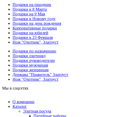
Подарки на праздник
Подарки к 8 Марта
Подарки на 9 Мая
Подарки к Новому году
Подарки на день рождения
Корпоративные подарки
Подарки на юбилей
Подарки к 23 Февраля
Нож "Охотник", Златоуст
Подарки по назначению
Подарки охотнику
Подарки руководителю
Подарки мужчинам
Подарки женщинам
Держава "Правитель" Златоуст
Нож "Охотник", Златоуст
Мы в соцсетях
О компании
Каталог
Элитная посуда
Питейные наборы