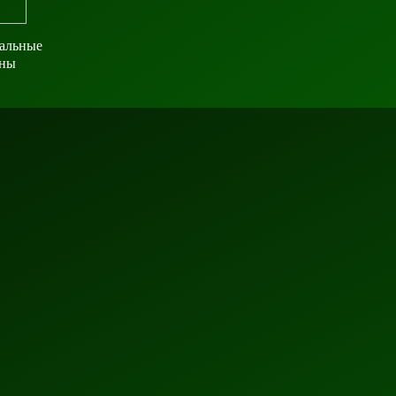
альные
ны