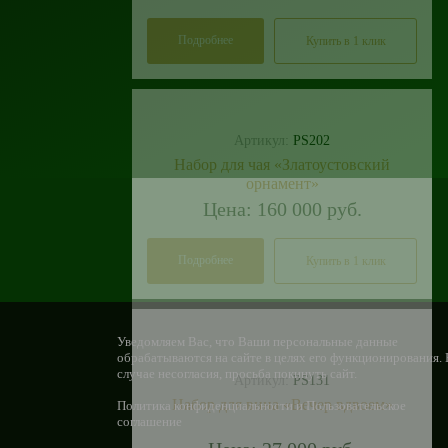
Подробнее
Купить в 1 клик
Артикул:
PS202
Набор для чая «Златоустовский
орнамент»
Цена: 160 000 руб.
Подробнее
Купить в 1 клик
Уведомляем Вас, что Ваши персональные данные
обрабатываются на сайте в целях его функционирования. 
случае несогласия, просьба покинуть сайт.
Артикул:
PS131
Набор для вина «Вечер вдвоем»
Политика конфиденциальности
и
Пользовательское
соглашение