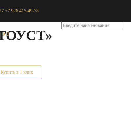
77
+7 926 415-49-78
+7 495 740-36-77
0
ТОУСТ»
+7 926 415-49-78
0
Заказать звонок
Купить в 1 клик