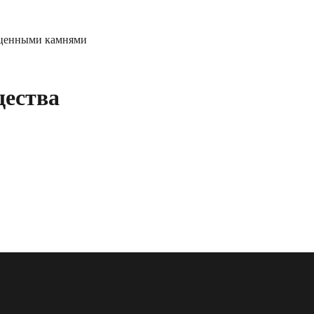
оценными камнями
ества