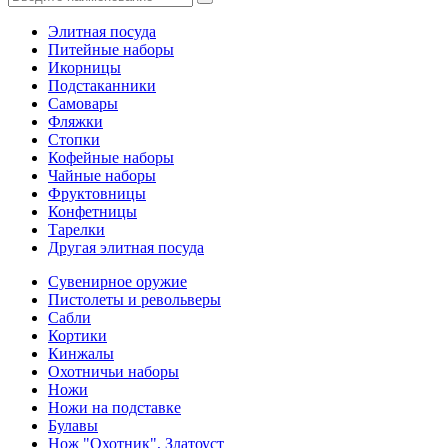
Элитная посуда
Питейные наборы
Икорницы
Подстаканники
Самовары
Фляжки
Стопки
Кофейные наборы
Чайные наборы
Фруктовницы
Конфетницы
Тарелки
Другая элитная посуда
Сувенирное оружие
Пистолеты и револьверы
Сабли
Кортики
Кинжалы
Охотничьи наборы
Ножи
Ножи на подставке
Булавы
Нож "Охотник", Златоуст