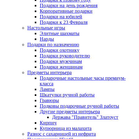
Подарки на день рождения
Корпоративные подарки
Подарки на юбилей
Подарки к 23 Февраля
Настольные игры
Элитные шахматы
Нарды
Подарки по назначению
Подарки охотнику
Подарки руководителю
Подарки мужчинам
Подарки женщинам
Предметы интерьера
Подарочные настольные часы премиум-
класса
Лампы
Шкатулки ручной работы
Гравюры
Подковы подарочные ручной работы
Другие предметы интерьера
Держава "Правитель" Златоуст
Кирпич
Купюрница из малахита
Разнос с сахарницей из нефрита