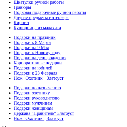
Шкатулки ручной работы
Гравюры
Подковы подарочные ручной работы
Другие предметы интерьера
Кирпич
Купюрница из малахита
Подарки на праздник
Подарки к 8 Марта
Подарки на 9 Мая
Подарки к Новому году
Подарки на день рождения
Корпоративные подарки
Подарки на юбилей
Подарки к 23 Февраля
Нож "Охотник", Златоуст
Подарки по назначению
Подарки охотнику
Подарки руководителю
Подарки мужчинам
Подарки женщинам
Держава "Правитель" Златоуст
Нож "Охотник", Златоуст