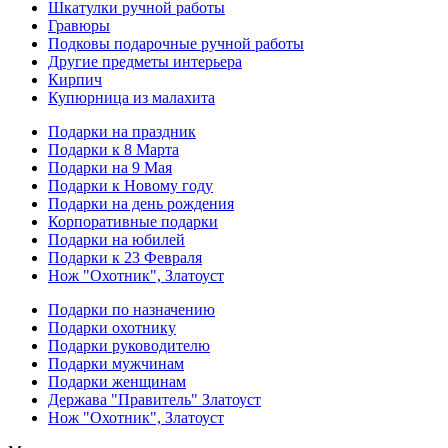
Шкатулки ручной работы
Гравюры
Подковы подарочные ручной работы
Другие предметы интерьера
Кирпич
Купюрница из малахита
Подарки на праздник
Подарки к 8 Марта
Подарки на 9 Мая
Подарки к Новому году
Подарки на день рождения
Корпоративные подарки
Подарки на юбилей
Подарки к 23 Февраля
Нож "Охотник", Златоуст
Подарки по назначению
Подарки охотнику
Подарки руководителю
Подарки мужчинам
Подарки женщинам
Держава "Правитель" Златоуст
Нож "Охотник", Златоуст