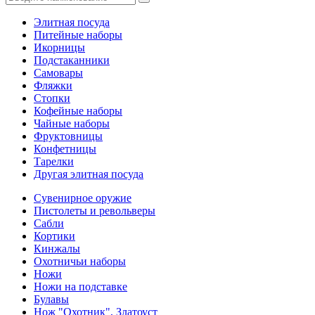
Элитная посуда
Питейные наборы
Икорницы
Подстаканники
Самовары
Фляжки
Стопки
Кофейные наборы
Чайные наборы
Фруктовницы
Конфетницы
Тарелки
Другая элитная посуда
Сувенирное оружие
Пистолеты и револьверы
Сабли
Кортики
Кинжалы
Охотничьи наборы
Ножи
Ножи на подставке
Булавы
Нож "Охотник", Златоуст