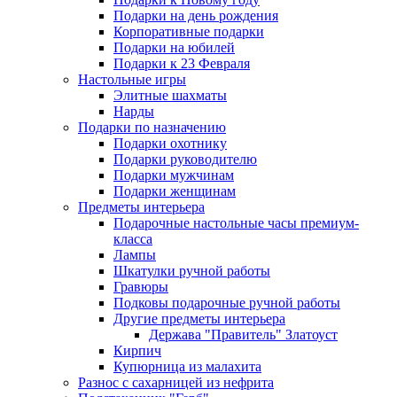
Подарки на день рождения
Корпоративные подарки
Подарки на юбилей
Подарки к 23 Февраля
Настольные игры
Элитные шахматы
Нарды
Подарки по назначению
Подарки охотнику
Подарки руководителю
Подарки мужчинам
Подарки женщинам
Предметы интерьера
Подарочные настольные часы премиум-
класса
Лампы
Шкатулки ручной работы
Гравюры
Подковы подарочные ручной работы
Другие предметы интерьера
Держава "Правитель" Златоуст
Кирпич
Купюрница из малахита
Разнос с сахарницей из нефрита